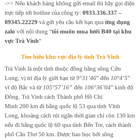
->> Nếu khách hàng không gửi email thì hãy gọi điện
trực tiếp tới hotline của công ty:
0933.336.337 –
09345.22229
và gửi yêu cầu kết bạn qua
ứng dụng
zalo
với nội dung “
tôi muốn mua lưới B40 tại khu
vực Trà Vinh
“
Tìm hiểu khu vực địa lý tỉnh Trà Vinh
Trà Vinh là một tỉnh thuộc đồng bằng sông Cửu
Long; vị trí địa lý giới hạn từ
9°31’46
” đến
10°4’5
”
vĩ độ Bắc và từ
105°57’16”
đến
106°36’04
” kinh độ
Đông. Trà Vinh cách Thành phố Hồ Chí
Minh 200 km đi bằng quốc lộ 53 qua tỉnh Vĩnh
Long, khoảng cách rút ngắn thời gian chỉ còn 130 km
nếu đi bằng quốc lộ 60 qua tỉnh Bến Tre, cách thành
phố Cần Thơ 50 km. Được bao bọc bởi sông