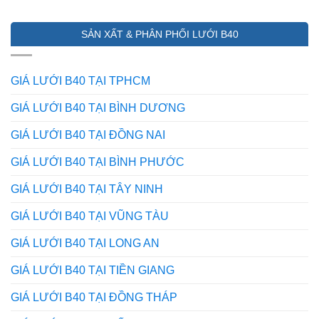
7
304
TRỘM
Ứng
và
HIỆU
Dụng
316
QUẢ
SẢN XẤT & PHÂN PHỐI LƯỚI B40
Của
khác
NHẤT
Lưới
nhau
HIỆN
Inox
ở
NAY
Trong
điểm
GIÁ LƯỚI B40 TẠI TPHCM
Mọi
nào?
Lĩnh
Mẹo
GIÁ LƯỚI B40 TẠI BÌNH DƯƠNG
Vực
phân
–
biệt
GIÁ LƯỚI B40 TẠI ĐỒNG NAI
Bạn
từ
Đã
dân
GIÁ LƯỚI B40 TẠI BÌNH PHƯỚC
Biết
trong
Chưa?
nghề
GIÁ LƯỚI B40 TẠI TÂY NINH
GIÁ LƯỚI B40 TẠI VŨNG TÀU
GIÁ LƯỚI B40 TẠI LONG AN
GIÁ LƯỚI B40 TẠI TIỀN GIANG
GIÁ LƯỚI B40 TẠI ĐỒNG THÁP