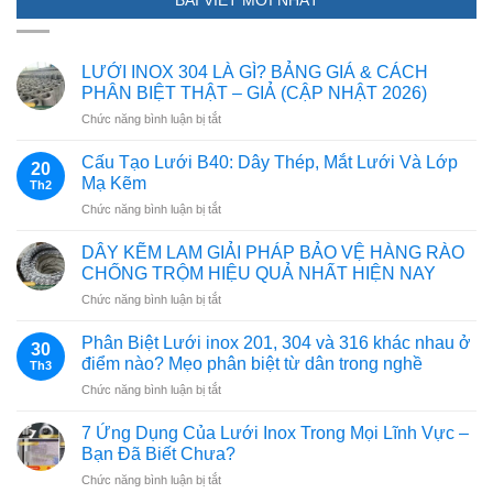
LƯỚI INOX 304 LÀ GÌ? BẢNG GIÁ & CÁCH
PHÂN BIỆT THẬT – GIẢ (CẬP NHẬT 2026)
ở
Chức năng bình luận bị tắt
LƯỚI
INOX
Cấu Tạo Lưới B40: Dây Thép, Mắt Lưới Và Lớp
20
304
Mạ Kẽm
Th2
LÀ
ở
Chức năng bình luận bị tắt
GÌ?
Cấu
BẢNG
Tạo
GIÁ
DÂY KẼM LAM GIẢI PHÁP BẢO VỆ HÀNG RÀO
Lưới
&
CHỐNG TRỘM HIỆU QUẢ NHẤT HIỆN NAY
B40:
CÁCH
ở
Chức năng bình luận bị tắt
Dây
PHÂN
DÂY
Thép,
BIỆT
KẼM
Mắt
Phân Biệt Lưới inox 201, 304 và 316 khác nhau ở
THẬT
30
LAM
Lưới
điểm nào? Mẹo phân biệt từ dân trong nghề
–
Th3
GIẢI
Và
GIẢ
ở
Chức năng bình luận bị tắt
PHÁP
Lớp
(CẬP
Phân
BẢO
Mạ
NHẬT
Biệt
VỆ
7 Ứng Dụng Của Lưới Inox Trong Mọi Lĩnh Vực –
Kẽm
2026)
Lưới
HÀNG
Bạn Đã Biết Chưa?
inox
RÀO
ở
Chức năng bình luận bị tắt
201,
CHỐNG