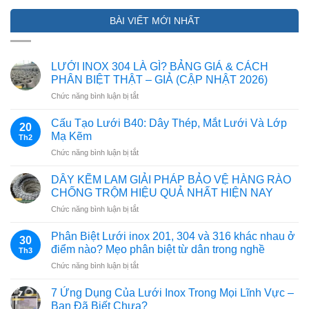
BÀI VIẾT MỚI NHẤT
LƯỚI INOX 304 LÀ GÌ? BẢNG GIÁ & CÁCH
PHÂN BIỆT THẬT – GIẢ (CẬP NHẬT 2026)
ở
Chức năng bình luận bị tắt
LƯỚI
INOX
Cấu Tạo Lưới B40: Dây Thép, Mắt Lưới Và Lớp
20
304
Mạ Kẽm
Th2
LÀ
ở
Chức năng bình luận bị tắt
GÌ?
Cấu
BẢNG
Tạo
GIÁ
DÂY KẼM LAM GIẢI PHÁP BẢO VỆ HÀNG RÀO
Lưới
&
CHỐNG TRỘM HIỆU QUẢ NHẤT HIỆN NAY
B40:
CÁCH
ở
Chức năng bình luận bị tắt
Dây
PHÂN
DÂY
Thép,
BIỆT
KẼM
Mắt
Phân Biệt Lưới inox 201, 304 và 316 khác nhau ở
THẬT
30
LAM
Lưới
điểm nào? Mẹo phân biệt từ dân trong nghề
–
Th3
GIẢI
Và
GIẢ
ở
Chức năng bình luận bị tắt
PHÁP
Lớp
(CẬP
Phân
BẢO
Mạ
NHẬT
Biệt
VỆ
7 Ứng Dụng Của Lưới Inox Trong Mọi Lĩnh Vực –
Kẽm
2026)
Lưới
HÀNG
Bạn Đã Biết Chưa?