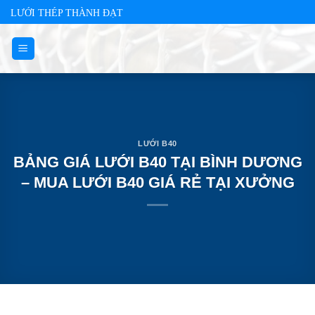
Skip
LƯỚI THÉP THÀNH ĐẠT
to
content
LƯỚI B40
BẢNG GIÁ LƯỚI B40 TẠI BÌNH DƯƠNG
– MUA LƯỚI B40 GIÁ RẺ TẠI XƯỞNG