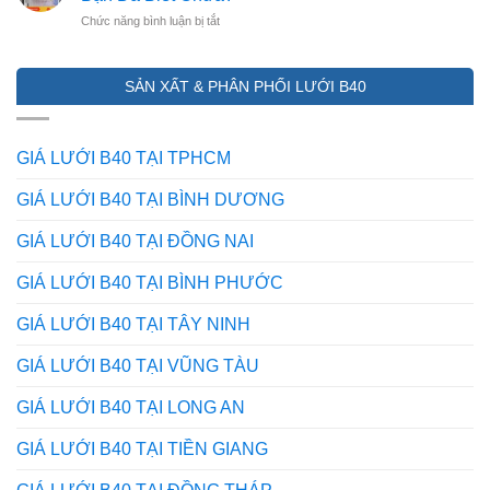
inox
RÀO
ở
Chức năng bình luận bị tắt
201,
CHỐNG
7
304
TRỘM
Ứng
và
HIỆU
Dụng
316
QUẢ
SẢN XẤT & PHÂN PHỐI LƯỚI B40
Của
khác
NHẤT
Lưới
nhau
HIỆN
Inox
ở
NAY
Trong
điểm
GIÁ LƯỚI B40 TẠI TPHCM
Mọi
nào?
Lĩnh
Mẹo
GIÁ LƯỚI B40 TẠI BÌNH DƯƠNG
Vực
phân
–
biệt
GIÁ LƯỚI B40 TẠI ĐỒNG NAI
Bạn
từ
Đã
dân
GIÁ LƯỚI B40 TẠI BÌNH PHƯỚC
Biết
trong
Chưa?
nghề
GIÁ LƯỚI B40 TẠI TÂY NINH
GIÁ LƯỚI B40 TẠI VŨNG TÀU
GIÁ LƯỚI B40 TẠI LONG AN
GIÁ LƯỚI B40 TẠI TIỀN GIANG