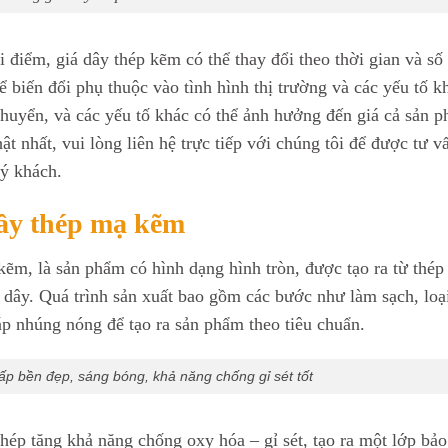
ời điểm, giá dây thép kẽm có thể thay đổi theo thời gian và số
ể biến đổi phụ thuộc vào tình hình thị trường và các yếu tố k
chuyển, và các yếu tố khác có thể ảnh hưởng đến giá cả sản 
t nhất, vui lòng liên hệ trực tiếp với chúng tôi để được tư v
uý khách.
ây thép mạ kẽm
 kẽm, là sản phẩm có hình dạng hình tròn, được tạo ra từ thép
 dây. Quá trình sản xuất bao gồm các bước như làm sạch, loạ
p nhúng nóng để tạo ra sản phẩm theo tiêu chuẩn.
p bền đẹp, sáng bóng, khả năng chống gỉ sét tốt
ép tăng khả năng chống oxy hóa – gỉ sét, tạo ra một lớp bảo