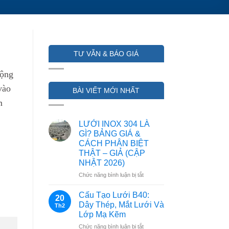
TƯ VẪN & BÁO GIÁ
rộng
vào
BÀI VIẾT MỚI NHẤT
m
LƯỚI INOX 304 LÀ
GÌ? BẢNG GIÁ &
CÁCH PHÂN BIỆT
THẬT – GIẢ (CẬP
NHẬT 2026)
ở
Chức năng bình luận bị tắt
LƯỚI
INOX
Cấu Tạo Lưới B40:
20
304
Dây Thép, Mắt Lưới Và
Th2
LÀ
Lớp Mạ Kẽm
GÌ?
ở
Chức năng bình luận bị tắt
BẢNG