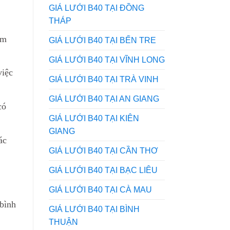
GIÁ LƯỚI B40 TẠI ĐỒNG
THÁP
ẽm
GIÁ LƯỚI B40 TẠI BẾN TRE
GIÁ LƯỚI B40 TẠI VĨNH LONG
việc
GIÁ LƯỚI B40 TẠI TRÀ VINH
GIÁ LƯỚI B40 TẠI AN GIANG
có
GIÁ LƯỚI B40 TẠI KIÊN
GIANG
ác
GIÁ LƯỚI B40 TẠI CẦN THƠ
GIÁ LƯỚI B40 TẠI BẠC LIÊU
GIÁ LƯỚI B40 TẠI CÀ MAU
bình
GIÁ LƯỚI B40 TẠI BÌNH
THUẬN