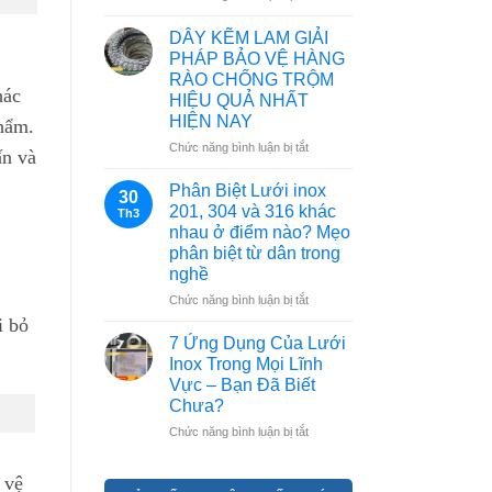
Cấu
GIÁ
Tạo
&
DÂY KẼM LAM GIẢI
Lưới
CÁCH
PHÁP BẢO VỆ HÀNG
B40:
PHÂN
RÀO CHỐNG TRỘM
Dây
BIỆT
hác
HIỆU QUẢ NHẤT
Thép,
THẬT
HIỆN NAY
phẩm.
Mắt
–
Lưới
GIẢ
ở
Chức năng bình luận bị tắt
ấn và
Và
(CẬP
DÂY
Lớp
NHẬT
KẼM
Phân Biệt Lưới inox
30
Mạ
2026)
LAM
201, 304 và 316 khác
Th3
Kẽm
GIẢI
nhau ở điểm nào? Mẹo
PHÁP
phân biệt từ dân trong
BẢO
nghề
VỆ
HÀNG
ở
Chức năng bình luận bị tắt
RÀO
Phân
i bỏ
CHỐNG
Biệt
7 Ứng Dụng Của Lưới
TRỘM
Lưới
Inox Trong Mọi Lĩnh
HIỆU
inox
Vực – Bạn Đã Biết
QUẢ
201,
Chưa?
NHẤT
304
HIỆN
và
ở
Chức năng bình luận bị tắt
NAY
316
7
khác
Ứng
 vệ
nhau
Dụng