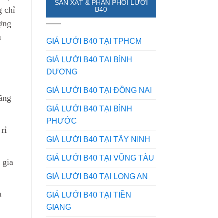
SẢN XẤT & PHÂN PHỐI LƯỚI
ở
Của
g chỉ
B40
điểm
Lưới
ượng
nào?
Inox
Mẹo
Trong
u
phân
Mọi
GIÁ LƯỚI B40 TẠI TPHCM
biệt
Lĩnh
từ
Vực
GIÁ LƯỚI B40 TẠI BÌNH
dân
–
DƯƠNG
trong
Bạn
nghề
Đã
Biết
GIÁ LƯỚI B40 TẠI ĐỒNG NAI
ăng
Chưa?
GIÁ LƯỚI B40 TẠI BÌNH
PHƯỚC
rỉ
GIÁ LƯỚI B40 TẠI TÂY NINH
GIÁ LƯỚI B40 TẠI VŨNG TÀU
 gia
GIÁ LƯỚI B40 TẠI LONG AN
u
GIÁ LƯỚI B40 TẠI TIỀN
GIANG