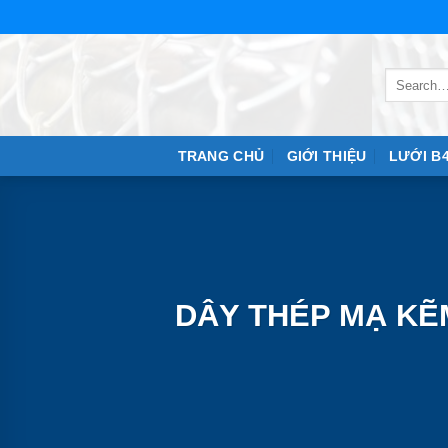
Skip
to
content
TRANG CHỦ
GIỚI THIỆU
LƯỚI B
DÂY THÉP MẠ KẼM