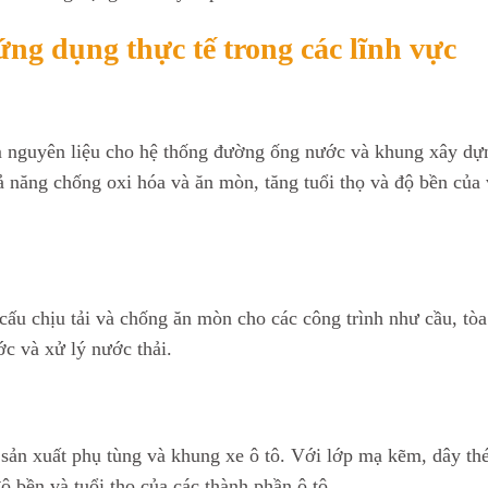
ng dụng thực tế trong các lĩnh vực
 nguyên liệu cho hệ thống đường ống nước và khung xây dự
 năng chống oxi hóa và ăn mòn, tăng tuổi thọ và độ bền của 
ấu chịu tải và chống ăn mòn cho các công trình như cầu, tòa
c và xử lý nước thải.
ản xuất phụ tùng và khung xe ô tô. Với lớp mạ kẽm, dây th
 bền và tuổi thọ của các thành phần ô tô.