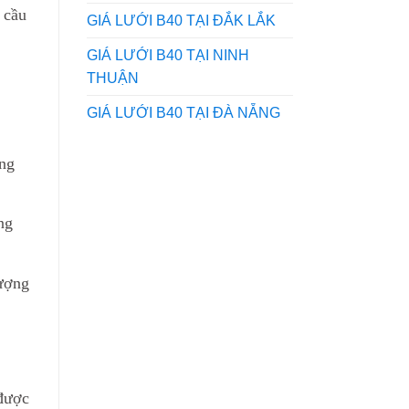
 cầu
GIÁ LƯỚI B40 TẠI ĐẮK LẮK
GIÁ LƯỚI B40 TẠI NINH
THUẬN
GIÁ LƯỚI B40 TẠI ĐÀ NẴNG
ờng
ng
lượng
 được