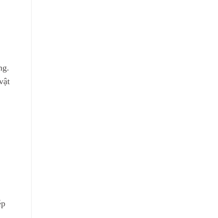
ng.
vật
ép