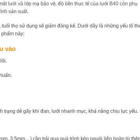
ắt lưới và lớp mạ bảo vệ, độ bền thực tế của lưới B40 còn phụ
rình sản xuất.
 tuổi thọ sử dụng sẽ giảm đáng kể. Dưới dây là những yếu tố th
n phẩm này:
u vào
lõi.
chuẩn.
 trạng dễ gãy khi đan, lưới nhanh mục, khả năng chịu lực yếu.
m, 3.5mm…) cần trải qua quá trình kéo nguội liên hoàn từ thé