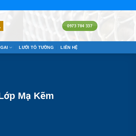
0973 784 337
 GAI
LƯỚI TÔ TƯỜNG
LIÊN HỆ
à Lớp Mạ Kẽm