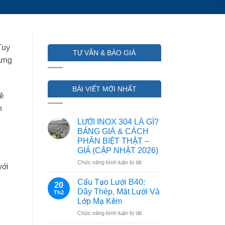
Tuy
TƯ VẪN & BÁO GIÁ
hưng
BÀI VIẾT MỚI NHẤT
bề
h
LƯỚI INOX 304 LÀ GÌ?
BẢNG GIÁ & CÁCH
PHÂN BIỆT THẬT –
GIẢ (CẬP NHẬT 2026)
ở
Chức năng bình luận bị tắt
với
LƯỚI
INOX
Cấu Tạo Lưới B40:
20
304
Dây Thép, Mắt Lưới Và
Th2
LÀ
Lớp Mạ Kẽm
GÌ?
ở
Chức năng bình luận bị tắt
BẢNG
Cấu
GIÁ