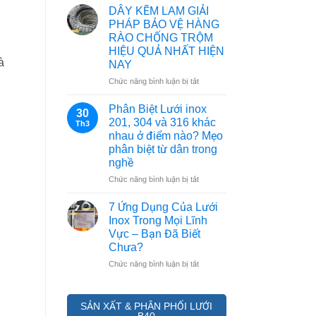
Tạo
&
DÂY KẼM LAM GIẢI
Lưới
CÁCH
PHÁP BẢO VỆ HÀNG
B40:
PHÂN
RÀO CHỐNG TRỘM
Dây
BIỆT
HIỆU QUẢ NHẤT HIỆN
Thép,
THẬT
à
NAY
Mắt
–
Lưới
GIẢ
ở
Chức năng bình luận bị tắt
Và
(CẬP
DÂY
Lớp
NHẬT
KẼM
Phân Biệt Lưới inox
30
Mạ
2026)
LAM
201, 304 và 316 khác
Th3
Kẽm
GIẢI
nhau ở điểm nào? Mẹo
PHÁP
phân biệt từ dân trong
BẢO
nghề
VỆ
HÀNG
ở
Chức năng bình luận bị tắt
RÀO
Phân
CHỐNG
Biệt
7 Ứng Dụng Của Lưới
TRỘM
Lưới
Inox Trong Mọi Lĩnh
HIỆU
inox
Vực – Bạn Đã Biết
QUẢ
201,
Chưa?
NHẤT
304
HIỆN
và
ở
Chức năng bình luận bị tắt
NAY
316
7
khác
Ứng
nhau
Dụng
SẢN XẤT & PHÂN PHỐI LƯỚI
ở
Của