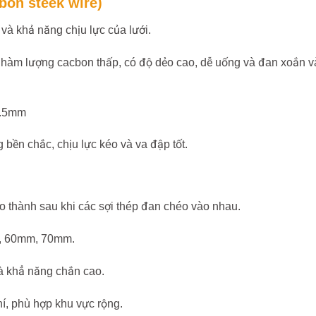
bon steek wire)
 và khả năng chịu lực của lưới.
ó hàm lượng cacbon thấp, có độ dẻo cao, dễ uống và đan xoắn v
 3.5mm
g bền chắc, chịu lực kéo và va đập tốt.
ạo thành sau khi các sợi thép đan chéo vào nhau.
m, 60mm, 70mm.
và khẳ năng chắn cao.
phí, phù hợp khu vực rộng.