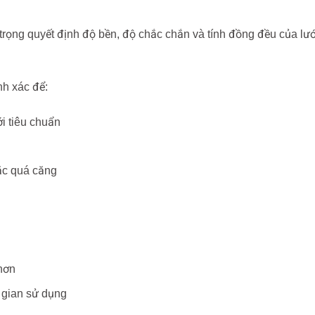
 trọng quyết định độ bền, độ chắc chắn và tính đồng đều của lướ
nh xác để:
i tiêu chuẩn
oặc quá căng
hơn
 gian sử dụng