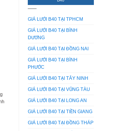
B40
điểm
Lưới
nào?
Inox
Mẹo
Trong
phân
Mọi
GIÁ LƯỚI B40 TẠI TPHCM
biệt
Lĩnh
từ
Vực
GIÁ LƯỚI B40 TẠI BÌNH
dân
–
DƯƠNG
trong
Bạn
nghề
Đã
Biết
GIÁ LƯỚI B40 TẠI ĐỒNG NAI
Chưa?
GIÁ LƯỚI B40 TẠI BÌNH
PHƯỚC
GIÁ LƯỚI B40 TẠI TÂY NINH
GIÁ LƯỚI B40 TẠI VŨNG TÀU
ng
GIÁ LƯỚI B40 TẠI LONG AN
ính
GIÁ LƯỚI B40 TẠI TIỀN GIANG
GIÁ LƯỚI B40 TẠI ĐỒNG THÁP