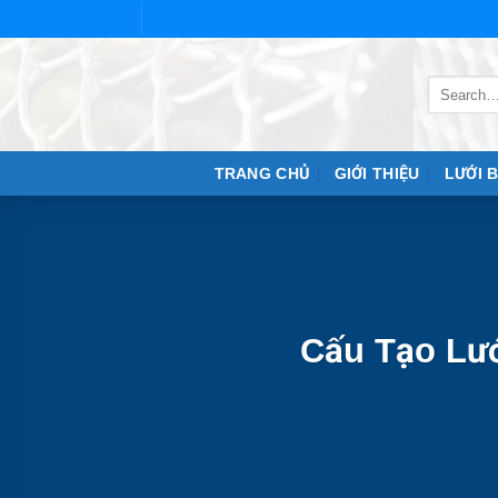
Skip
to
content
TRANG CHỦ
GIỚI THIỆU
LƯỚI 
Cấu Tạo Lướ