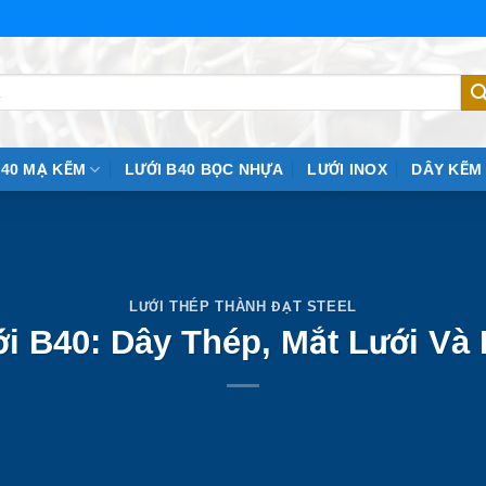
B40 MẠ KẼM
LƯỚI B40 BỌC NHỰA
LƯỚI INOX
DÂY KẼM
LƯỚI THÉP THÀNH ĐẠT STEEL
i B40: Dây Thép, Mắt Lưới V