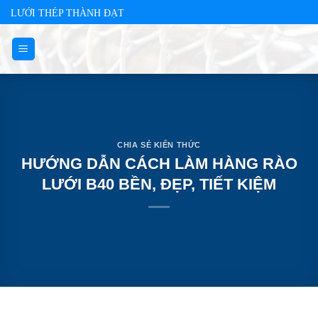
Skip
LƯỚI THÉP THÀNH ĐẠT
to
content
CHIA SẺ KIẾN THỨC
HƯỚNG DẪN CÁCH LÀM HÀNG RÀO
LƯỚI B40 BỀN, ĐẸP, TIẾT KIỆM