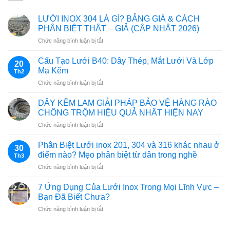
LƯỚI INOX 304 LÀ GÌ? BẢNG GIÁ & CÁCH
PHÂN BIỆT THẬT – GIẢ (CẬP NHẬT 2026)
ở
Chức năng bình luận bị tắt
LƯỚI
INOX
Cấu Tạo Lưới B40: Dây Thép, Mắt Lưới Và Lớp
20
304
Mạ Kẽm
Th2
LÀ
ở
Chức năng bình luận bị tắt
GÌ?
Cấu
BẢNG
Tạo
GIÁ
DÂY KẼM LAM GIẢI PHÁP BẢO VỆ HÀNG RÀO
Lưới
&
CHỐNG TRỘM HIỆU QUẢ NHẤT HIỆN NAY
B40:
CÁCH
ở
Chức năng bình luận bị tắt
Dây
PHÂN
DÂY
Thép,
BIỆT
KẼM
Mắt
Phân Biệt Lưới inox 201, 304 và 316 khác nhau ở
THẬT
30
LAM
Lưới
điểm nào? Mẹo phân biệt từ dân trong nghề
–
Th3
GIẢI
Và
GIẢ
ở
Chức năng bình luận bị tắt
PHÁP
Lớp
(CẬP
Phân
BẢO
Mạ
NHẬT
Biệt
VỆ
7 Ứng Dụng Của Lưới Inox Trong Mọi Lĩnh Vực –
Kẽm
2026)
Lưới
HÀNG
Bạn Đã Biết Chưa?
inox
RÀO
ở
Chức năng bình luận bị tắt
201,
CHỐNG
7
304
TRỘM
Ứng
và
HIỆU