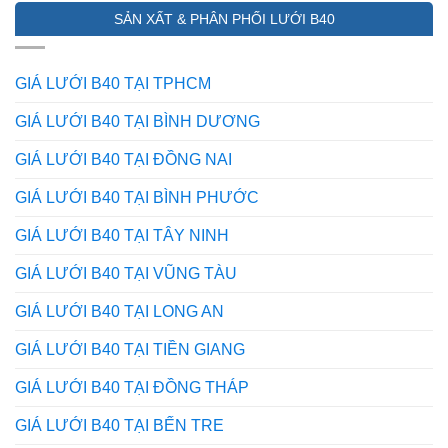
Dụng
316
QUẢ
SẢN XẤT & PHÂN PHỐI LƯỚI B40
Của
khác
NHẤT
Lưới
nhau
HIỆN
Inox
ở
NAY
Trong
điểm
GIÁ LƯỚI B40 TẠI TPHCM
Mọi
nào?
Lĩnh
Mẹo
GIÁ LƯỚI B40 TẠI BÌNH DƯƠNG
Vực
phân
–
biệt
GIÁ LƯỚI B40 TẠI ĐỒNG NAI
Bạn
từ
Đã
dân
GIÁ LƯỚI B40 TẠI BÌNH PHƯỚC
Biết
trong
Chưa?
nghề
GIÁ LƯỚI B40 TẠI TÂY NINH
GIÁ LƯỚI B40 TẠI VŨNG TÀU
GIÁ LƯỚI B40 TẠI LONG AN
GIÁ LƯỚI B40 TẠI TIỀN GIANG
GIÁ LƯỚI B40 TẠI ĐỒNG THÁP
GIÁ LƯỚI B40 TẠI BẾN TRE