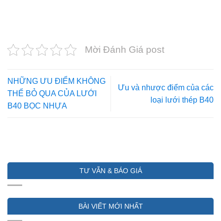
Mời Đánh Giá post
NHỮNG ƯU ĐIỂM KHÔNG
Ưu và nhược điểm của các
THỂ BỎ QUA CỦA LƯỚI
loại lưới thép B40
B40 BỌC NHỰA
TƯ VẪN & BÁO GIÁ
BÀI VIẾT MỚI NHẤT