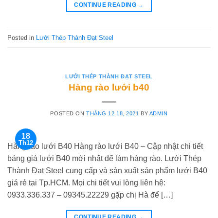
CONTINUE READING
→
Posted in
Lưới Thép Thành Đạt Steel
LƯỚI THÉP THÀNH ĐẠT STEEL
Hàng rào lưới b40
POSTED ON
THÁNG 12 18, 2021
BY
ADMIN
18
Th12
Hàng rào lưới B40 Hàng rào lưới B40 – Cập nhật chi tiết
bảng giá lưới B40 mới nhất để làm hàng rào. Lưới Thép
Thành Đạt Steel cung cấp và sản xuất sản phẩm lưới B40
giá rẻ tại Tp.HCM. Mọi chi tiết vui lòng liên hệ:
0933.336.337 – 09345.22229 gặp chị Hà để […]
CONTINUE READING
→