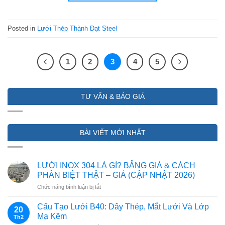
Posted in
Lưới Thép Thành Đạt Steel
1
2
3
4
5
TƯ VẪN & BÁO GIÁ
BÀI VIẾT MỚI NHẤT
LƯỚI INOX 304 LÀ GÌ? BẢNG GIÁ & CÁCH
PHÂN BIỆT THẬT – GIẢ (CẬP NHẬT 2026)
ở
Chức năng bình luận bị tắt
LƯỚI
INOX
Cấu Tạo Lưới B40: Dây Thép, Mắt Lưới Và Lớp
20
304
Mạ Kẽm
Th2
LÀ