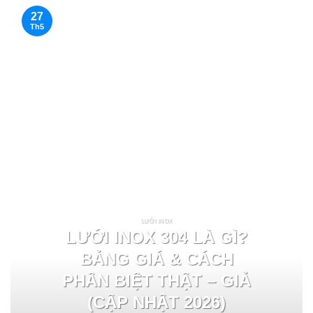
27
Th5
LƯỚI INOX
LƯỚI INOX 304 LÀ GÌ?
BẢNG GIÁ & CÁCH
PHÂN BIỆT THẬT – GIẢ
(CẬP NHẬT 2026)