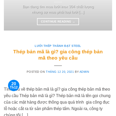
Bạn đang tìm mua lưới inox 304 chất lượng
nhưng sợ mua phải loại lưới [...]
CONTINUE READING
→
LƯỚI THÉP THÀNH ĐẠT STEEL
Thép bản mã là gì? gia công thép bản
mã theo yêu cầu
POSTED ON
THÁNG 12 20, 2021
BY
ADMIN
20
Th12
Tìm hiểu về thép bản mã là gì? gia công thép bản mã theo
yêu cầu Thép bản mã là gì? Thép bản mã là tên gọi chung
của các mặt hàng được thông qua quá trình gia công đục
lỗ hoặc cắt ra từ sản phẩm thép tấm. Ngoài ra, công ty
chúng tôi […]