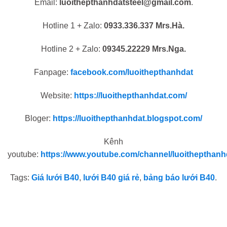
Email:
luoithepthanhdatsteel@gmail.com
.
Hotline 1 + Zalo:
0933.336.337 Mrs.Hà.
Hotline 2 + Zalo:
09345.22229 Mrs.Nga.
Fanpage:
facebook.com/luoithepthanhdat
Website:
https://luoithepthanhdat.com/
Bloger:
https://luoithepthanhdat.blogspot.com/
Kênh
youtube:
https://www.youtube.com/channel/luoithepthanh
Tags:
Giá lưới B40
,
lưới B40 giá rẻ
,
bảng báo lưới B40
.