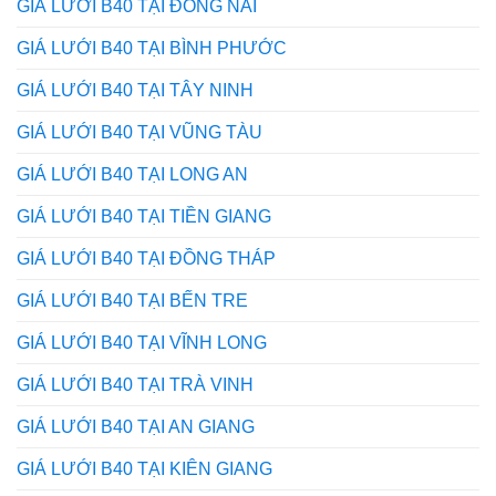
GIÁ LƯỚI B40 TẠI ĐỒNG NAI
Bạn
từ
Đã
dân
GIÁ LƯỚI B40 TẠI BÌNH PHƯỚC
Biết
trong
Chưa?
nghề
GIÁ LƯỚI B40 TẠI TÂY NINH
GIÁ LƯỚI B40 TẠI VŨNG TÀU
GIÁ LƯỚI B40 TẠI LONG AN
GIÁ LƯỚI B40 TẠI TIỀN GIANG
GIÁ LƯỚI B40 TẠI ĐỒNG THÁP
GIÁ LƯỚI B40 TẠI BẾN TRE
GIÁ LƯỚI B40 TẠI VĨNH LONG
GIÁ LƯỚI B40 TẠI TRÀ VINH
GIÁ LƯỚI B40 TẠI AN GIANG
GIÁ LƯỚI B40 TẠI KIÊN GIANG