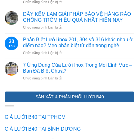
ở
Chức năng bình luận bị tắt
GÌ?
Cấu
BẢNG
Tạo
GIÁ
DÂY KẼM LAM GIẢI PHÁP BẢO VỆ HÀNG RÀO
Lưới
&
CHỐNG TRỘM HIỆU QUẢ NHẤT HIỆN NAY
B40:
CÁCH
ở
Chức năng bình luận bị tắt
Dây
PHÂN
DÂY
Thép,
BIỆT
KẼM
Mắt
Phân Biệt Lưới inox 201, 304 và 316 khác nhau ở
THẬT
30
LAM
Lưới
điểm nào? Mẹo phân biệt từ dân trong nghề
–
Th3
GIẢI
Và
GIẢ
ở
Chức năng bình luận bị tắt
PHÁP
Lớp
(CẬP
Phân
BẢO
Mạ
NHẬT
Biệt
VỆ
7 Ứng Dụng Của Lưới Inox Trong Mọi Lĩnh Vực –
Kẽm
2026)
Lưới
HÀNG
Bạn Đã Biết Chưa?
inox
RÀO
ở
Chức năng bình luận bị tắt
201,
CHỐNG
7
304
TRỘM
Ứng
và
HIỆU
Dụng
316
QUẢ
SẢN XẤT & PHÂN PHỐI LƯỚI B40
Của
khác
NHẤT
Lưới
nhau
HIỆN
Inox
ở
NAY
Trong
điểm
GIÁ LƯỚI B40 TẠI TPHCM
Mọi
nào?
Lĩnh
Mẹo
GIÁ LƯỚI B40 TẠI BÌNH DƯƠNG
Vực
phân
–
biệt