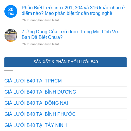
DÂY
Thép,
BIỆT
KẼM
Mắt
Phân Biệt Lưới inox 201, 304 và 316 khác nhau ở
THẬT
30
LAM
Lưới
điểm nào? Mẹo phân biệt từ dân trong nghề
–
Th3
GIẢI
Và
GIẢ
ở
Chức năng bình luận bị tắt
PHÁP
Lớp
(CẬP
Phân
BẢO
Mạ
NHẬT
Biệt
VỆ
7 Ứng Dụng Của Lưới Inox Trong Mọi Lĩnh Vực –
Kẽm
2026)
Lưới
HÀNG
Bạn Đã Biết Chưa?
inox
RÀO
ở
Chức năng bình luận bị tắt
201,
CHỐNG
7
304
TRỘM
Ứng
và
HIỆU
Dụng
316
QUẢ
SẢN XẤT & PHÂN PHỐI LƯỚI B40
Của
khác
NHẤT
Lưới
nhau
HIỆN
Inox
ở
NAY
Trong
điểm
GIÁ LƯỚI B40 TẠI TPHCM
Mọi
nào?
Lĩnh
Mẹo
GIÁ LƯỚI B40 TẠI BÌNH DƯƠNG
Vực
phân
–
biệt
GIÁ LƯỚI B40 TẠI ĐỒNG NAI
Bạn
từ
Đã
dân
GIÁ LƯỚI B40 TẠI BÌNH PHƯỚC
Biết
trong
Chưa?
nghề
GIÁ LƯỚI B40 TẠI TÂY NINH