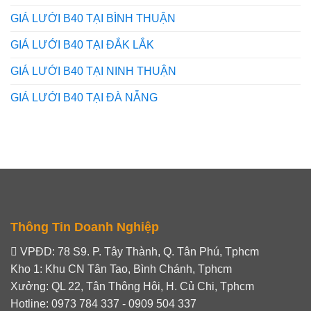
GIÁ LƯỚI B40 TẠI BÌNH THUẬN
GIÁ LƯỚI B40 TẠI ĐẮK LẮK
GIÁ LƯỚI B40 TẠI NINH THUẬN
GIÁ LƯỚI B40 TẠI ĐÀ NẴNG
Thông Tin Doanh Nghiệp
VPĐD: 78 S9. P. Tây Thành, Q. Tân Phú, Tphcm
Kho 1: Khu CN Tân Tao, Bình Chánh, Tphcm
Xưởng: QL 22, Tân Thông Hôi, H. Củ Chi, Tphcm
Hotline: 0973 784 337 - 0909 504 337