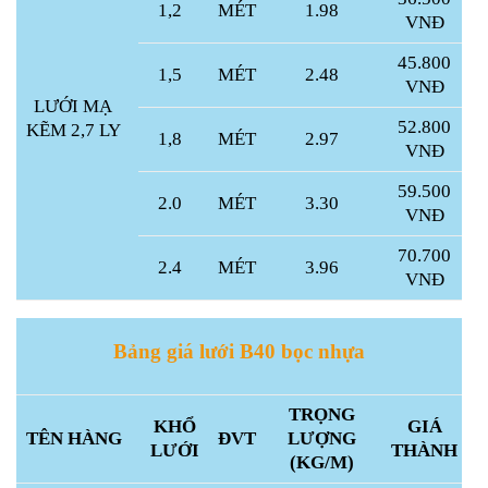
1,2
MÉT
1.98
VNĐ
45.800
1,5
MÉT
2.48
VNĐ
LƯỚI MẠ
52.800
KẼM 2,7 LY
1,8
MÉT
2.97
VNĐ
59.500
2.0
MÉT
3.30
VNĐ
70.700
2.4
MÉT
3.96
VNĐ
Bảng giá lưới B40 bọc nhựa
TRỌNG
KHỔ
GIÁ
TÊN HÀNG
ĐVT
LƯỢNG
LƯỚI
THÀNH
(KG/M)