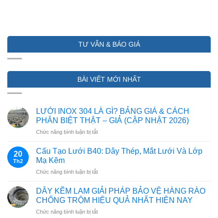
TƯ VẪN & BÁO GIÁ
BÀI VIẾT MỚI NHẤT
LƯỚI INOX 304 LÀ GÌ? BẢNG GIÁ & CÁCH
PHÂN BIỆT THẬT – GIẢ (CẬP NHẬT 2026)
ở
Chức năng bình luận bị tắt
LƯỚI
INOX
Cấu Tạo Lưới B40: Dây Thép, Mắt Lưới Và Lớp
20
304
Mạ Kẽm
Th2
LÀ
ở
Chức năng bình luận bị tắt
GÌ?
Cấu
BẢNG
Tạo
GIÁ
DÂY KẼM LAM GIẢI PHÁP BẢO VỆ HÀNG RÀO
Lưới
&
CHỐNG TRỘM HIỆU QUẢ NHẤT HIỆN NAY
B40:
CÁCH
ở
Chức năng bình luận bị tắt
Dây
PHÂN