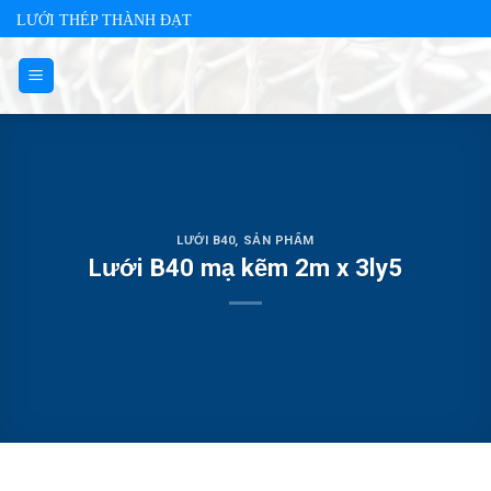
Skip
LƯỚI THÉP THÀNH ĐẠT
to
content
LƯỚI B40
,
SẢN PHẨM
Lưới B40 mạ kẽm 2m x 3ly5