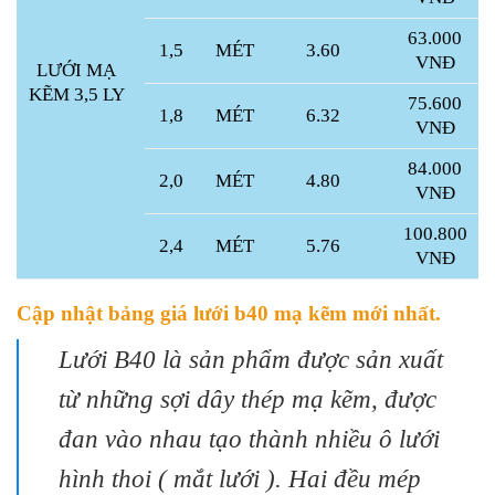
63.000
1,5
MÉT
3.60
VNĐ
LƯỚI MẠ
KẼM 3,5 LY
75.600
1,8
MÉT
6.32
VNĐ
84.000
2,0
MÉT
4.80
VNĐ
100.800
2,4
MÉT
5.76
VNĐ
Cập nhật bảng giá lưới b40 mạ kẽm mới nhất.
Lưới B40 là sản phẩm được sản xuất
từ những sợi dây thép mạ kẽm, được
đan vào nhau tạo thành nhiều ô lưới
hình thoi ( mắt lưới ). Hai đều mép