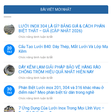
BÀI VIẾT MỚI NHẤT
LƯỚI INOX 304 LÀ GÌ? BẢNG GIÁ & CÁCH PHÂN
BIỆT THẬT – GIẢ (CẬP NHẬT 2026)
ở
Chức năng bình luận bị tắt
LƯỚI
INOX
Cấu Tạo Lưới B40: Dây Thép, Mắt Lưới Và Lớp Mạ
20
304
Kẽm
Th2
LÀ
ở
Chức năng bình luận bị tắt
GÌ?
Cấu
BẢNG
Tạo
DÂY KẼM LAM GIẢI PHÁP BẢO VỆ HÀNG RÀO
GIÁ
Lưới
&
CHỐNG TRỘM HIỆU QUẢ NHẤT HIỆN NAY
B40:
CÁCH
ở
Chức năng bình luận bị tắt
Dây
PHÂN
DÂY
Thép,
BIỆT
KẼM
Phân Biệt Lưới inox 201, 304 và 316 khác nhau ở
Mắt
THẬT
30
LAM
Lưới
điểm nào? Mẹo phân biệt từ dân trong nghề
–
Th3
GIẢI
Và
GIẢ
ở
Chức năng bình luận bị tắt
PHÁP
Lớp
(CẬP
Phân
BẢO
Mạ
NHẬT
Biệt
7 Ứng Dụng Của Lưới Inox Trong Mọi Lĩnh Vực –
VỆ
Kẽm
2026)
Lưới
HÀNG