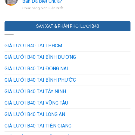
Bạn Đã Biết Chưa?
inox
RÀO
ở
Chức năng bình luận bị tắt
201,
CHỐNG
7
304
TRỘM
Ứng
và
HIỆU
Dụng
316
QUẢ
SẢN XẤT & PHÂN PHỐI LƯỚI B40
Của
khác
NHẤT
Lưới
nhau
HIỆN
Inox
ở
NAY
Trong
điểm
GIÁ LƯỚI B40 TẠI TPHCM
Mọi
nào?
Lĩnh
Mẹo
GIÁ LƯỚI B40 TẠI BÌNH DƯƠNG
Vực
phân
–
biệt
GIÁ LƯỚI B40 TẠI ĐỒNG NAI
Bạn
từ
Đã
dân
GIÁ LƯỚI B40 TẠI BÌNH PHƯỚC
Biết
trong
Chưa?
nghề
GIÁ LƯỚI B40 TẠI TÂY NINH
GIÁ LƯỚI B40 TẠI VŨNG TÀU
GIÁ LƯỚI B40 TẠI LONG AN
GIÁ LƯỚI B40 TẠI TIỀN GIANG