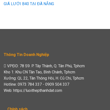
GIÁ LƯỚI B40 TẠI ĐÀ NẴNG
Thông Tin Doanh Nghiệp
VPĐD: 78 S9. P. Tây Thành, Q. Tân Phú, Tphcm
Kho 1: Khu CN Tân Tao, Bình Chánh, Tphcm
Xưởng: QL 22, Tân Thông Hôi, H. Củ Chi, Tphcm
Hotline: 0973 784 337 - 0909 504 337
Web: https://luoithepthanhdat.com
Chính sách