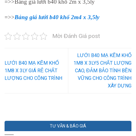
=>>Bảng giá lưới b40 khổ 2m x 3,5ly
=>>
Bảng giá lưới b40 khổ 2m4 x 3,5ly
Mời Đánh Giá post
LƯỚI B40 MẠ KẼM KHỔ
LƯỚI B40 MẠ KẼM KHỔ
1M8 X 3LY5 CHẤT LƯỢNG
1M8 X 3LY GIÁ RẺ CHẤT
CAO, ĐẢM BẢO TÍNH BỀN
LƯỢNG CHO CÔNG TRÌNH
VỮNG CHO CÔNG TRÌNH
XÂY DỰNG
TƯ VẪN & BÁO GIÁ