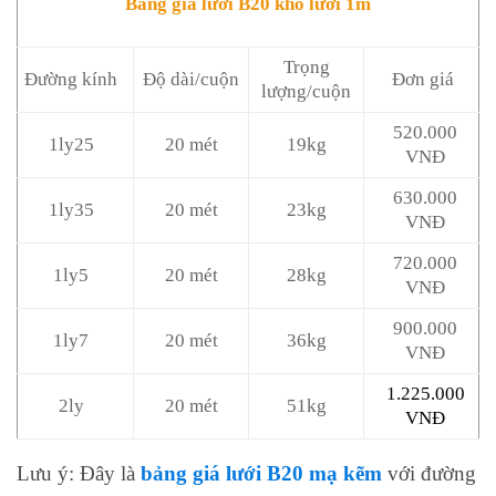
Bảng giá lưới B20 khổ lưới 1m
Trọng
Đường kính
Độ dài/cuộn
Đơn giá
lượng/cuộn
520.000
1ly25
20 mét
19kg
VNĐ
630.000
1ly35
20 mét
23kg
VNĐ
720.000
1ly5
20 mét
28kg
VNĐ
900.000
1ly7
20 mét
36kg
VNĐ
1.225.000
2ly
20 mét
51kg
VNĐ
Lưu ý: Đây là
bảng giá lưới B20 mạ kẽm
với đường