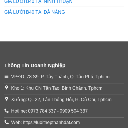
GIÁ LƯỚI B40 TẠI NINH THUẬN
GIÁ LƯỚI B40 TẠI ĐÀ NẴNG
Thông Tin Doanh Nghiệp
VPĐD: 78 S9. P. Tây Thành, Q. Tân Phú, Tphcm
Kho 1: Khu CN Tân Tao, Bình Chánh, Tphcm
Xưởng: QL 22, Tân Thông Hôi, H. Củ Chi, Tphcm
Hotline: 0973 784 337 - 0909 504 337
Web: https://luoithepthanhdat.com