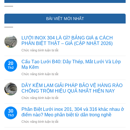
BÀI VIẾT MỚI NHẤT
LƯỚI INOX 304 LÀ GÌ? BẢNG GIÁ & CÁCH
PHÂN BIỆT THẬT – GIẢ (CẬP NHẬT 2026)
ở
Chức năng bình luận bị tắt
LƯỚI
INOX
Cấu Tạo Lưới B40: Dây Thép, Mắt Lưới Và Lớp
20
304
Mạ Kẽm
Th2
LÀ
ở
Chức năng bình luận bị tắt
GÌ?
Cấu
BẢNG
Tạo
GIÁ
DÂY KẼM LAM GIẢI PHÁP BẢO VỆ HÀNG RÀO
Lưới
&
CHỐNG TRỘM HIỆU QUẢ NHẤT HIỆN NAY
B40:
CÁCH
ở
Chức năng bình luận bị tắt
Dây
PHÂN
DÂY
Thép,
BIỆT
KẼM
Mắt
Phân Biệt Lưới inox 201, 304 và 316 khác nhau ở
THẬT
30
LAM
Lưới
điểm nào? Mẹo phân biệt từ dân trong nghề
–
Th3
GIẢI
Và
GIẢ
ở
Chức năng bình luận bị tắt
PHÁP
Lớp
(CẬP
Phân
BẢO
Mạ
NHẬT