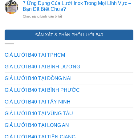
Biệt
VỆ
7 Ứng Dụng Của Lưới Inox Trong Mọi Lĩnh Vực –
Kẽm
2026)
Lưới
HÀNG
Bạn Đã Biết Chưa?
inox
RÀO
ở
Chức năng bình luận bị tắt
201,
CHỐNG
7
304
TRỘM
Ứng
và
HIỆU
Dụng
316
QUẢ
SẢN XẤT & PHÂN PHỐI LƯỚI B40
Của
khác
NHẤT
Lưới
nhau
HIỆN
Inox
ở
NAY
Trong
điểm
GIÁ LƯỚI B40 TẠI TPHCM
Mọi
nào?
Lĩnh
Mẹo
GIÁ LƯỚI B40 TẠI BÌNH DƯƠNG
Vực
phân
–
biệt
GIÁ LƯỚI B40 TẠI ĐỒNG NAI
Bạn
từ
Đã
dân
GIÁ LƯỚI B40 TẠI BÌNH PHƯỚC
Biết
trong
Chưa?
nghề
GIÁ LƯỚI B40 TẠI TÂY NINH
GIÁ LƯỚI B40 TẠI VŨNG TÀU
GIÁ LƯỚI B40 TẠI LONG AN
GIÁ LƯỚI B40 TẠI TIỀN GIANG