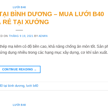
LƯỚI B40
TẠI BÌNH DƯƠNG – MUA LƯỚI B40
Á RẺ TẠI XƯỞNG
ED ON
THÁNG 9 19, 2021
BY
ADMIN
 thép mạ kẽm có độ bền cao, khả năng chống ăn mòn tốt. Sản 
 ứng dụng nhiều trong các hạng mục xây dựng, cơ khí sản xuất.
CONTINUE READING
→
b40 tại bình dương
,
lưới b40
LƯỚI B40