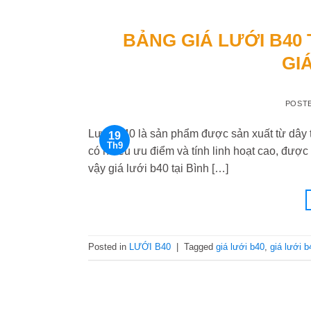
BẢNG GIÁ LƯỚI B40 
GI
POST
Lưới B40 là sản phẩm được sản xuất từ dây
19
Th9
có nhiều ưu điểm và tính linh hoạt cao, được
vậy giá lưới b40 tại Bình […]
Posted in
LƯỚI B40
|
Tagged
giá lưới b40
,
giá lưới 