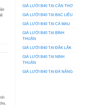
GIÁ LƯỚI B40 TẠI CẦN THƠ
hảo
GIÁ LƯỚI B40 TẠI BẠC LIÊU
để
GIÁ LƯỚI B40 TẠI CÀ MAU
GIÁ LƯỚI B40 TẠI BÌNH
THUẬN
GIÁ LƯỚI B40 TẠI ĐẮK LẮK
GIÁ LƯỚI B40 TẠI NINH
THUẬN
GIÁ LƯỚI B40 TẠI ĐÀ NẴNG
ưới
kho,