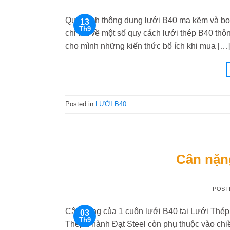
Quy cách thông dụng lưới B40 mạ kẽm và bọ
13
Th9
chi tiết về một số quy cách lưới thép B40 th
cho mình những kiến thức bổ ích khi mua […]
Posted in
LƯỚI B40
Cân nặn
POST
Cân nặng của 1 cuộn lưới B40 tại Lưới Thép
03
Th9
Thép Thành Đạt Steel còn phụ thuộc vào chiề