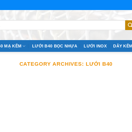
40 MẠ KẼM
LƯỚI B40 BỌC NHỰA
LƯỚI INOX
DÂY KẼM
CATEGORY ARCHIVES:
LƯỚI B40