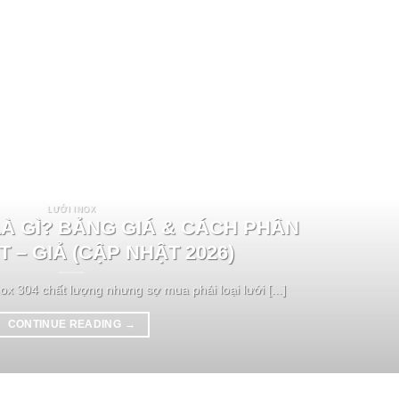
LƯỚI INOX
LÀ GÌ? BẢNG GIÁ & CÁCH PHÂN
T – GIẢ (CẬP NHẬT 2026)
ox 304 chất lượng nhưng sợ mua phải loại lưới [...]
CONTINUE READING
→