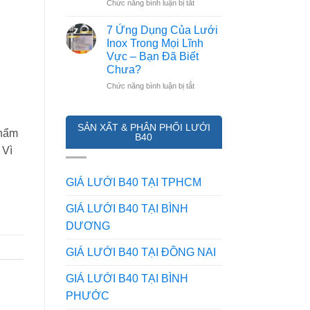
HÀNG
ở
Chức năng bình luận bị tắt
RÀO
Phân
CHỐNG
Biệt
7 Ứng Dụng Của Lưới
TRỘM
Lưới
Inox Trong Mọi Lĩnh
HIỆU
inox
Vực – Bạn Đã Biết
QUẢ
201,
Chưa?
NHẤT
304
HIỆN
và
ở
Chức năng bình luận bị tắt
NAY
316
7
khác
Ứng
nhau
Dụng
SẢN XẤT & PHÂN PHỐI LƯỚI
phẩm
ở
Của
B40
điểm
Lưới
 Vì
nào?
Inox
Mẹo
Trong
phân
Mọi
GIÁ LƯỚI B40 TẠI TPHCM
biệt
Lĩnh
từ
Vực
GIÁ LƯỚI B40 TẠI BÌNH
dân
–
DƯƠNG
trong
Bạn
nghề
Đã
Biết
GIÁ LƯỚI B40 TẠI ĐỒNG NAI
Chưa?
GIÁ LƯỚI B40 TẠI BÌNH
PHƯỚC