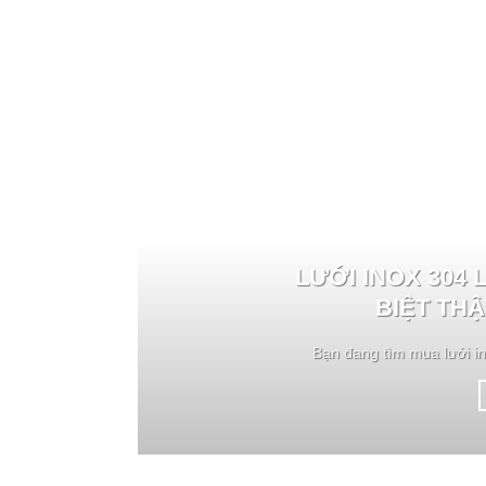
LƯỚI INOX 304 
BIỆT THẬ
Bạn đang tìm mua lưới in