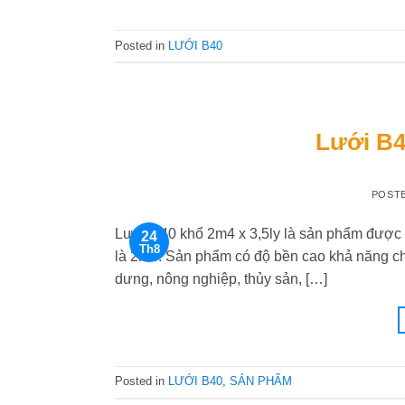
Posted in
LƯỚI B40
Lưới B4
POST
Lưới B40 khổ 2m4 x 3,5ly là sản phẩm được đ
24
Th8
là 2m4. Sản phẩm có độ bền cao khả năng ch
dưng, nông nghiệp, thủy sản, […]
Posted in
LƯỚI B40
,
SẢN PHẨM