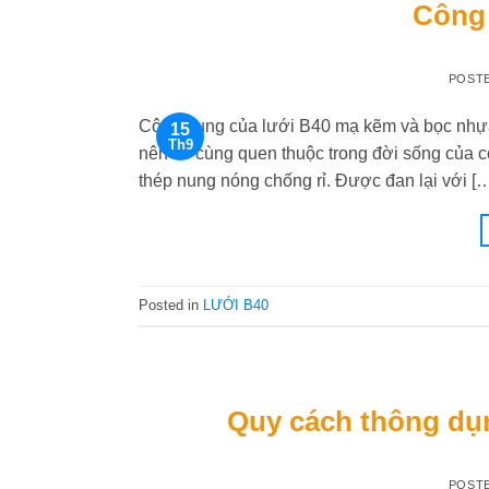
Công 
POST
Công dụng của lưới B40 mạ kẽm và bọc nhựa
15
Th9
nên vô cùng quen thuộc trong đời sống của c
thép nung nóng chống rỉ. Được đan lại với [
Posted in
LƯỚI B40
Quy cách thông dụ
POST