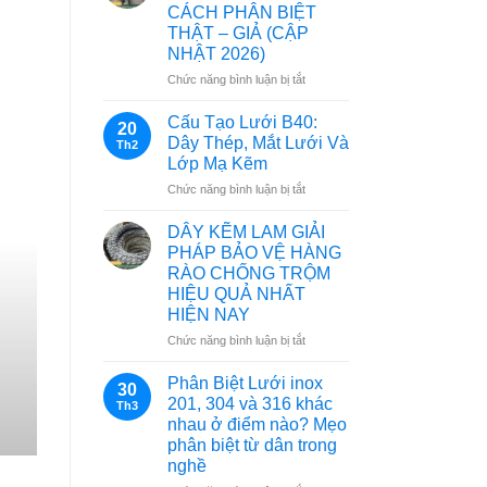
CÁCH PHÂN BIỆT
THẬT – GIẢ (CẬP
NHẬT 2026)
ở
Chức năng bình luận bị tắt
LƯỚI
INOX
Cấu Tạo Lưới B40:
20
304
Dây Thép, Mắt Lưới Và
Th2
LÀ
Lớp Mạ Kẽm
GÌ?
ở
Chức năng bình luận bị tắt
BẢNG
Cấu
GIÁ
Tạo
&
DÂY KẼM LAM GIẢI
Lưới
CÁCH
PHÁP BẢO VỆ HÀNG
B40:
PHÂN
RÀO CHỐNG TRỘM
Dây
BIỆT
HIỆU QUẢ NHẤT
Thép,
THẬT
HIỆN NAY
Mắt
–
Lưới
GIẢ
ở
Chức năng bình luận bị tắt
Và
(CẬP
DÂY
Lớp
NHẬT
KẼM
Phân Biệt Lưới inox
30
Mạ
2026)
LAM
201, 304 và 316 khác
Th3
Kẽm
GIẢI
nhau ở điểm nào? Mẹo
PHÁP
phân biệt từ dân trong
BẢO
nghề
VỆ