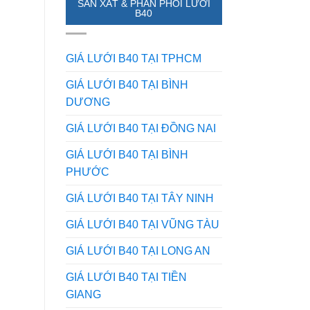
SẢN XẤT & PHÂN PHỐI LƯỚI
ở
Của
B40
điểm
Lưới
nào?
Inox
Mẹo
Trong
phân
Mọi
GIÁ LƯỚI B40 TẠI TPHCM
biệt
Lĩnh
từ
Vực
GIÁ LƯỚI B40 TẠI BÌNH
dân
–
DƯƠNG
trong
Bạn
nghề
Đã
Biết
GIÁ LƯỚI B40 TẠI ĐỒNG NAI
Chưa?
GIÁ LƯỚI B40 TẠI BÌNH
PHƯỚC
GIÁ LƯỚI B40 TẠI TÂY NINH
GIÁ LƯỚI B40 TẠI VŨNG TÀU
GIÁ LƯỚI B40 TẠI LONG AN
GIÁ LƯỚI B40 TẠI TIỀN
GIANG