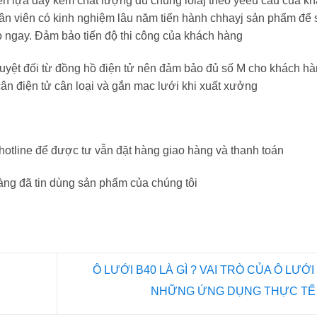
yển lựa dây kẽm chất lượng đủ chủng loiaj theo yeeu cầu của k
ân viên có kinh nghiệm lâu năm tiến hành chhayj sản phẩm để 
ao ngay. Đảm bảo tiến độ thi công của khách hàng
tuyệt đối từ đồng hồ điện tử nên đảm bảo đủ số M cho khách h
cân điện tử cân loại và gắn mac lưới khi xuất xưởng
hotline để được tư vẫn đặt hàng giao hàng và thanh toán
ng đã tin dùng sản phẩm của chúng tôi
Ô LƯỚI B40 LÀ GÌ ? VAI TRÒ CỦA Ô LƯỚI
NHỮNG ỨNG DỤNG THỰC T