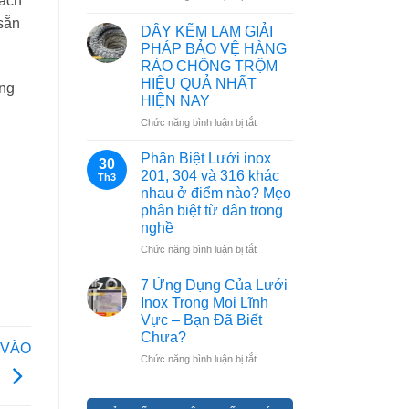
hách
Cấu
GIÁ
sẵn
Tạo
&
DÂY KẼM LAM GIẢI
Lưới
CÁCH
PHÁP BẢO VỆ HÀNG
B40:
PHÂN
RÀO CHỐNG TRỘM
Dây
BIỆT
HIỆU QUẢ NHẤT
àng
Thép,
THẬT
HIỆN NAY
Mắt
–
Lưới
GIẢ
ở
Chức năng bình luận bị tắt
Và
(CẬP
DÂY
Lớp
NHẬT
KẼM
Phân Biệt Lưới inox
30
Mạ
2026)
LAM
201, 304 và 316 khác
Th3
Kẽm
GIẢI
nhau ở điểm nào? Mẹo
PHÁP
phân biệt từ dân trong
BẢO
nghề
VỆ
HÀNG
ở
Chức năng bình luận bị tắt
RÀO
Phân
CHỐNG
Biệt
7 Ứng Dụng Của Lưới
TRỘM
Lưới
Inox Trong Mọi Lĩnh
HIỆU
inox
Vực – Bạn Đã Biết
QUẢ
201,
Chưa?
NHẤT
304
 VÀO
HIỆN
và
ở
Chức năng bình luận bị tắt
NAY
316
7
Ế
khác
Ứng
nhau
Dụng