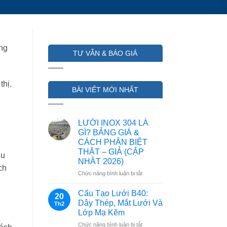
ùng
TƯ VẪN & BÁO GIÁ
thị.
BÀI VIẾT MỚI NHẤT
LƯỚI INOX 304 LÀ
GÌ? BẢNG GIÁ &
CÁCH PHÂN BIỆT
THẬT – GIẢ (CẬP
hu
NHẬT 2026)
ch
ở
Chức năng bình luận bị tắt
LƯỚI
INOX
Cấu Tạo Lưới B40:
20
304
Dây Thép, Mắt Lưới Và
Th2
LÀ
Lớp Mạ Kẽm
GÌ?
ở
Chức năng bình luận bị tắt
BẢNG