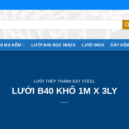
40 MẠ KẼM
LƯỚI B40 BỌC NHỰA
LƯỚI INOX
DÂY KẼM
LƯỚI THÉP THÀNH ĐẠT STEEL
LƯỚI B40 KHỔ 1M X 3LY