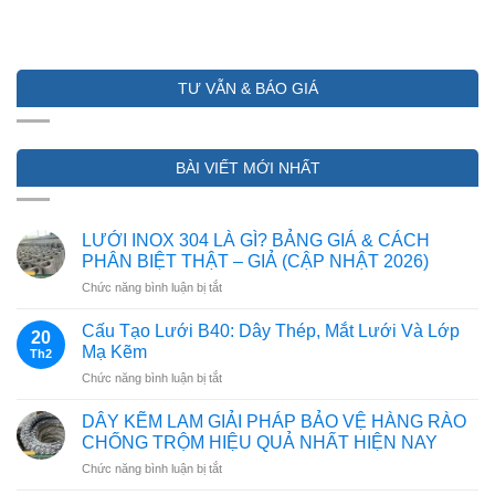
TƯ VẪN & BÁO GIÁ
BÀI VIẾT MỚI NHẤT
LƯỚI INOX 304 LÀ GÌ? BẢNG GIÁ & CÁCH
PHÂN BIỆT THẬT – GIẢ (CẬP NHẬT 2026)
ở
Chức năng bình luận bị tắt
LƯỚI
INOX
Cấu Tạo Lưới B40: Dây Thép, Mắt Lưới Và Lớp
20
304
Mạ Kẽm
Th2
LÀ
ở
Chức năng bình luận bị tắt
GÌ?
Cấu
BẢNG
Tạo
GIÁ
DÂY KẼM LAM GIẢI PHÁP BẢO VỆ HÀNG RÀO
Lưới
&
CHỐNG TRỘM HIỆU QUẢ NHẤT HIỆN NAY
B40:
CÁCH
ở
Chức năng bình luận bị tắt
Dây
PHÂN
DÂY
Thép,
BIỆT