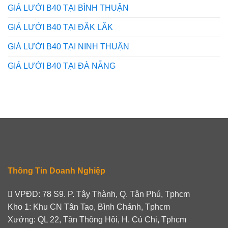
GIÁ LƯỚI B40 TẠI BÌNH THUẬN
GIÁ LƯỚI B40 TẠI ĐẮK LẮK
GIÁ LƯỚI B40 TẠI NINH THUẬN
GIÁ LƯỚI B40 TẠI ĐÀ NẴNG
Thông Tin Doanh Nghiệp
VPĐD: 78 S9. P. Tây Thành, Q. Tân Phú, Tphcm
Kho 1: Khu CN Tân Tao, Bình Chánh, Tphcm
Xưởng: QL 22, Tân Thông Hôi, H. Củ Chi, Tphcm