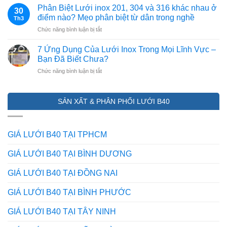
KẼM
Mắt
Phân Biệt Lưới inox 201, 304 và 316 khác nhau ở
THẬT
30
LAM
Lưới
điểm nào? Mẹo phân biệt từ dân trong nghề
–
Th3
GIẢI
Và
GIẢ
ở
Chức năng bình luận bị tắt
PHÁP
Lớp
(CẬP
Phân
BẢO
Mạ
NHẬT
Biệt
VỆ
7 Ứng Dụng Của Lưới Inox Trong Mọi Lĩnh Vực –
Kẽm
2026)
Lưới
HÀNG
Bạn Đã Biết Chưa?
inox
RÀO
ở
Chức năng bình luận bị tắt
201,
CHỐNG
7
304
TRỘM
Ứng
và
HIỆU
Dụng
316
QUẢ
SẢN XẤT & PHÂN PHỐI LƯỚI B40
Của
khác
NHẤT
Lưới
nhau
HIỆN
Inox
ở
NAY
Trong
điểm
GIÁ LƯỚI B40 TẠI TPHCM
Mọi
nào?
Lĩnh
Mẹo
GIÁ LƯỚI B40 TẠI BÌNH DƯƠNG
Vực
phân
–
biệt
GIÁ LƯỚI B40 TẠI ĐỒNG NAI
Bạn
từ
Đã
dân
GIÁ LƯỚI B40 TẠI BÌNH PHƯỚC
Biết
trong
Chưa?
nghề
GIÁ LƯỚI B40 TẠI TÂY NINH